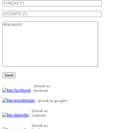
@work no
facebook
@work no google+
@work no
Linkedin
@work no