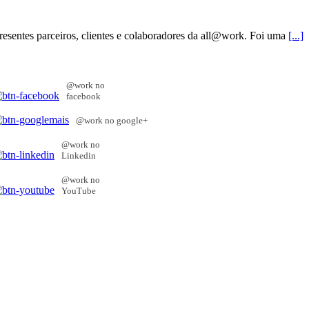
resentes parceiros, clientes e colaboradores da all@work. Foi uma
[...]
@work no
facebook
@work no google+
@work no
Linkedin
@work no
YouTube