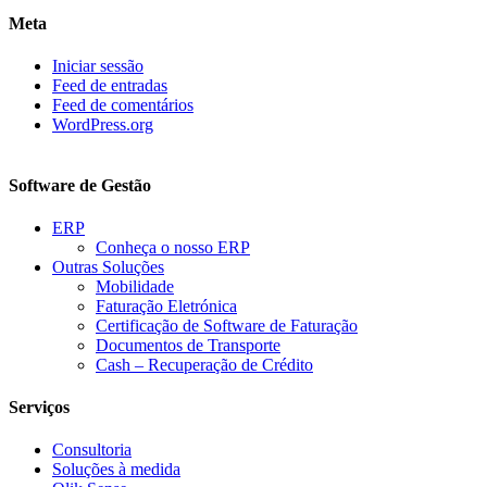
Meta
Iniciar sessão
Feed de entradas
Feed de comentários
WordPress.org
Software de Gestão
ERP
Conheça o nosso ERP
Outras Soluções
Mobilidade
Faturação Eletrónica
Certificação de Software de Faturação
Documentos de Transporte
Cash – Recuperação de Crédito
Serviços
Consultoria
Soluções à medida